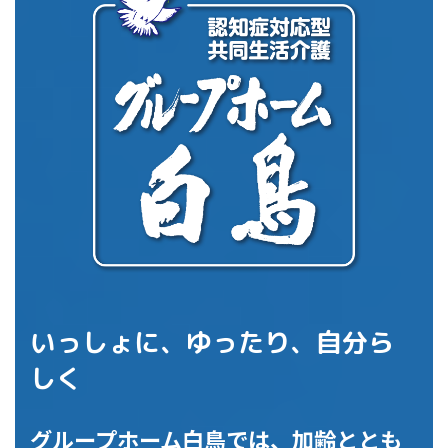
ク
テ
ム
リ
ン
ク
いっしょに、ゆったり、自分ら
しく
グループホーム白鳥では、加齢ととも