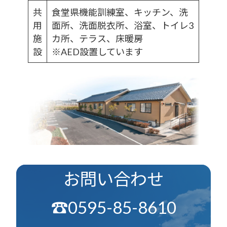
共
食堂県機能訓練室、キッチン、洗
用
面所、洗面脱衣所、浴室、トイレ3
施
カ所、テラス、床暖房
設
※AED設置しています
Outer
お問い合わせ
リ
ン
ク
☎0595-85-8610