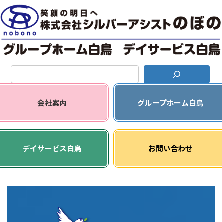
コ
ナ
ン
ビ
テ
ゲ
ン
ー
ツ
シ
へ
ョ
ス
ン
キ
に
ッ
移
グ
プ
動
リ
会社案内
グループホーム白鳥
ッ
ド
カ
グ
ラ
リ
デイサービス白鳥
お問い合わせ
ム
ッ
ア
ド
イ
カ
テ
ラ
ム
ム
リ
ア
ン
イ