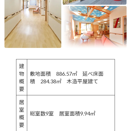
建
物
敷地面積 886.57㎡ 延べ床面
概
積 284.38㎡ 木造平屋建て
要
居
室
総室数9室 居室面積9.94㎡
概
要