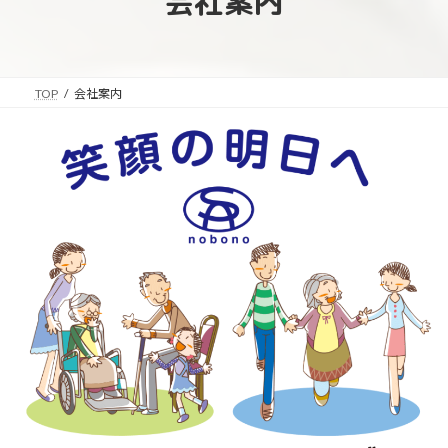
会社案内
ク
テ
ム
リ
ン
TOP
会社案内
ク