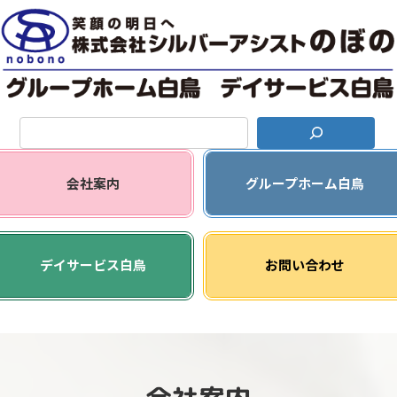
コ
ナ
ン
ビ
テ
ゲ
ン
ー
ツ
シ
へ
ョ
ス
ン
キ
に
ッ
移
グ
プ
動
リ
会社案内
グループホーム白鳥
ッ
ド
カ
グ
ラ
リ
デイサービス白鳥
お問い合わせ
ム
ッ
ア
ド
イ
カ
テ
ラ
ム
ム
リ
ア
ン
イ