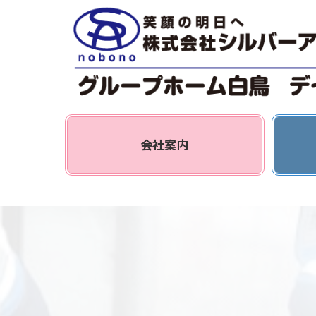
コ
ナ
ン
ビ
テ
ゲ
ン
ー
ツ
シ
へ
ョ
ス
ン
グ
グ
キ
に
リ
リ
会社案内
ッ
移
ッ
ッ
プ
動
ド
ド
カ
カ
ラ
ラ
ム
ム
ア
ア
イ
イ
テ
テ
ム
ム