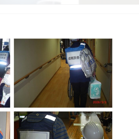
リ
ン
ク