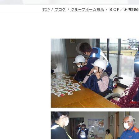
リ
リ
ン
ン
TOP
ブログ
グループホーム白鳥
ＢＣＰ／消防訓練
ク
ク