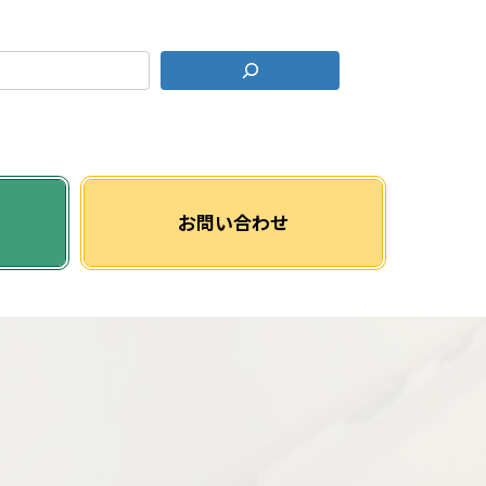
グ
リ
お問い合わせ
ッ
ド
カ
ラ
ム
ア
イ
テ
ム