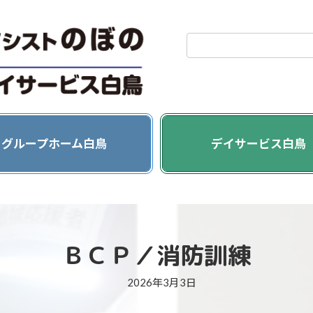
グ
リ
グループホーム白鳥
デイサービス白鳥
ッ
ド
カ
ラ
ム
ア
ＢＣＰ／消防訓練
イ
テ
2026年3月3日
ム