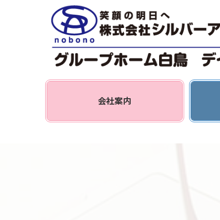
コ
ナ
ン
ビ
テ
ゲ
ン
ー
ツ
シ
へ
ョ
ス
ン
グ
グ
キ
に
リ
リ
会社案内
ッ
移
ッ
ッ
プ
動
ド
ド
カ
カ
ラ
ラ
ム
ム
ア
ア
イ
イ
テ
テ
ム
ム