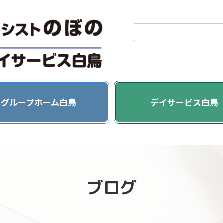
グ
リ
グループホーム白鳥
デイサービス白鳥
ッ
ド
カ
ラ
ム
ア
ブログ
イ
テ
ム