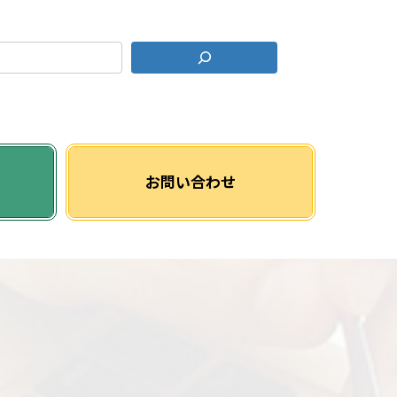
グ
リ
お問い合わせ
ッ
ド
カ
ラ
ム
ア
イ
テ
ム